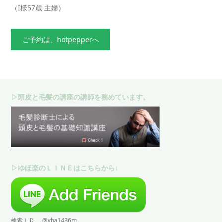
（I様57歳 主婦）
ご予約は、hotpepperへ
▷頭皮と毛髪の講座の講師を務めています。
▷ゆほ楽のＬＩＮＥはこちらから↓
検索ＩＤ @vba1436m