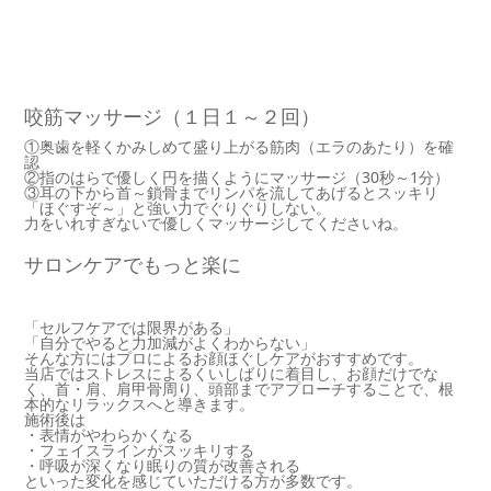
咬筋マッサージ（１日１～２回）
①奥歯を軽くかみしめて盛り上がる筋肉（エラのあたり）を確
認
②指のはらで優しく円を描くようにマッサージ（30秒～1分）
③耳の下から首～鎖骨までリンパを流してあげるとスッキリ
「ほぐすぞ～」と強い力でぐりぐりしない。
力をいれすぎないで優しくマッサージしてくださいね。
サロンケアでもっと楽に
「セルフケアでは限界がある」
「自分でやると力加減がよくわからない」
そんな方にはプロによるお顔ほぐしケアがおすすめです。
当店ではストレスによるくいしばりに着目し、お顔だけでな
く、首・肩、肩甲骨周り、頭部までアプローチすることで、根
本的なリラックスへと導きます。
施術後は
・表情がやわらかくなる
・フェイスラインがスッキリする
・呼吸が深くなり眠りの質が改善される
といった変化を感じていただける方が多数です。